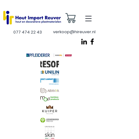
verkoop@hireuver.nl
077 474 22 43