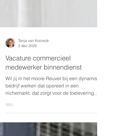
Tanja van Koolwijk
2 dec 2025
Vacature commercieel
medewerker binnendienst
Wil jij in het mooie Reuver bij een dynamisch
bedrijf werken dat opereert in een
nichemarkt, dat zorgt voor de toelevering
van materiaal voor oogstrelende interieurs
van onder andere geweldige hotels en
restaurants, maar ook high-end keukens en
schitterende beursstands. Een bedrijf waar