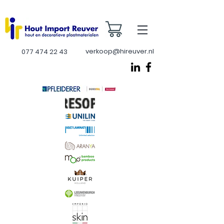
verkoop@hireuver.nl
077 474 22 43