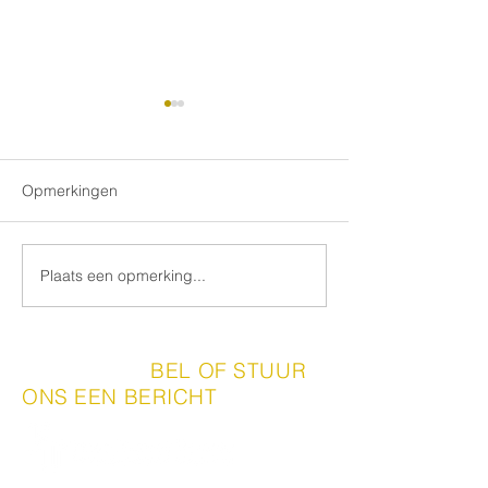
Opmerkingen
Plaats een opmerking...
Hout Import Reuver in de
Nieuw in ons ass
media.
Aranya gelakte
fineerplaten
|
BEL OF STUUR
CONTACT
ONS EEN BERICHT