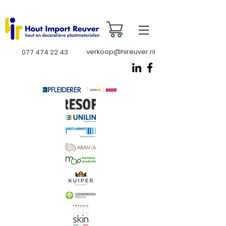
verkoop@hireuver.nl
077 474 22 43