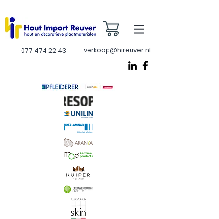
verkoop@hireuver.nl
077 474 22 43