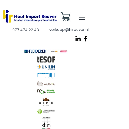
verkoop@hireuver.nl
077 474 22 43