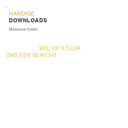
HANDIGE
DOWNLOADS
Massieve folder
|
BEL OF STUUR
CONTACT
ONS EEN BERICHT
Hout Import Reuver b.v.
Heytstraat 10
5953 KL Reuver
077
474 22 43
verkoop@hireuver.nl
www.houtimportreuver.nl