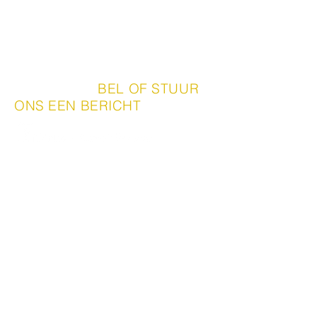
|
BEL OF STUUR
CONTACT
ONS EEN BERICHT
Hout Import Reuver b.v.
Heytstraat 10
5953 KL Reuver
077
474 22 43
verkoop@hireuver.nl
www.houtimportreuver.nl
BTW nr. NL008890043B01
KvK nr.
12024480