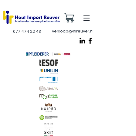
verkoop@hireuver.nl
077 474 22 43